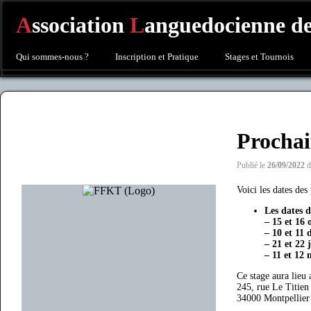
A
ssociation
L
anguedocienne d
Qui sommes-nous ?
Inscription et Pratique
Stages et Tournois
Procha
Publié le
26/09/2022
d
Voici les dates de
Les dates d
– 15 et 16 
– 10 et 11
– 21 et 22 
– 11 et 12 
Ce stage aura lie
245, rue Le Titien
34000 Montpellier